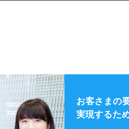
Recr
What
Inve
Cont
サイトポリシー
お客さまの
匿名加工情報の取扱
実現するた
グループ会社