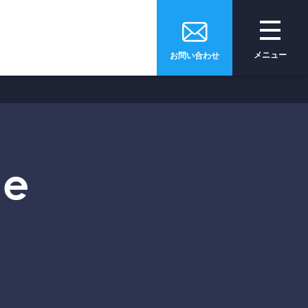
メニュー
お問い合わせ
e
トップページ
ices
サービス
ge
全をサポート
安全運転
支援サービス
tion
ソリューション・
技術・製品
pany
会社情報