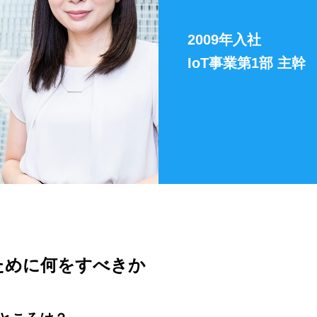
2009年入社
IoT事業第1部 主幹
ために何をすべきか