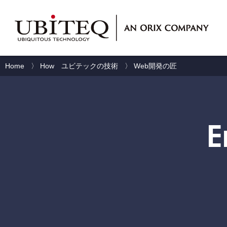
Who
Home
〉
How ユビテックの技術
〉
Web開発の匠
私たちについて
E
What