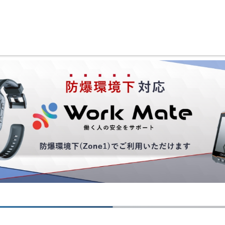
Hom
Serv
働く人の
安
Solu
Com