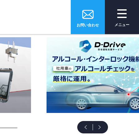
メニュー
お問い合わせ
e
トップページ
ices
サービス
全をサポート
安全運転
支援サービス
tion
ソリューション・
技術・製品
pany
会社情報