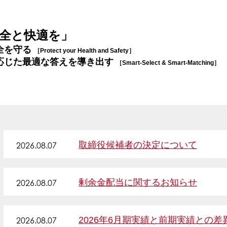
Recr
全と快適を」
全を守る
［Protect your Health and Safety］
What
応じた最適な答えを導き出す
［Smart-Select & Smart-Matching］
Inve
Cont
2026.08.07
取締役候補者の決定について
サイトポリシー
2026.08.07
剰余金配当に関するお知らせ
匿名加工情報の取扱
グループ会社
2026.08.07
2026年6月期実績と前期実績との