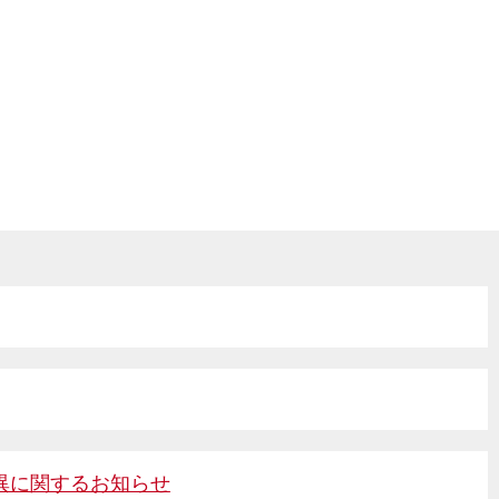
uit
採用情報
's New
新着情報
stor
Relations
IR情報
act
お問い合わせ
サービス約款
個人情報保護方針
いについて
情報セキュリティ基本方針
IR情報
差異に関するお知らせ