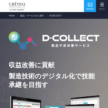
お問い合わせ
メニュー
Home
〉
製品・サービスから探す
〉
D-COLLECT
Who
What
私たちについて
ソリューション・実績
How
Where
ユビテックの技術
事業所・アクセス
収益改善に貢献
製造技術のデジタル化で技能
Home
トップページ
承継を目指す
Services
サービス