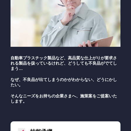
サイトポリシー
サービス約款
個人情報保護方針
匿名加工情報の取扱いについて
情報セキュリティ基本方針
グループ会社
IR情報
自動車プラスチック製品など、高品質な仕上がりが要求さ
サイトマップ
れる製品を扱っているけれど、どうしても不良品がでてし
まう…
なぜ、不良品が出てしまうのかがわからない、どうにかし
たい。
そんなニーズをお持ちの企業さまへ、施策案をご提案いた
します。