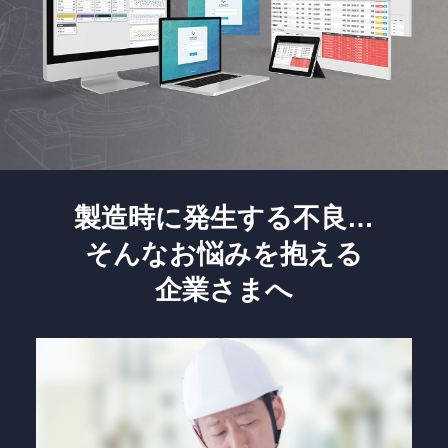
働く人の
安全をサポート
安全運転
支援サービス
ソリューション・
Solution
技術・製品
Company
会社情報
製造時に発生する不良…
Recruit
採用情報
そんなお悩みを抱える
企業さまへ
What's New
新着情報
Investor
IR情報
Relations
Contact
お問い合わせ