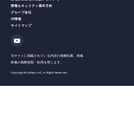
情報セキュリティ基本方針
グループ会社
IR情報
働く人の
安全をサポート
安全運転
支援サービス
サイトマップ
ソリューション・
Solution
技術・製品
Company
会社情報
当サイトに掲載されている内容の無断転載、画像、
映像の無断複製・転用を禁じます。
Recruit
採用情報
Copyright © Ubiteq, INC. All Rights Reserved.
What's New
新着情報
Investor
IR情報
Relations
Contact
お問い合わせ