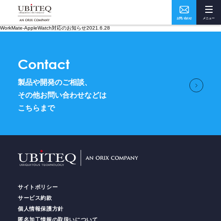
お問い合わせ
メニュー
WorkMate-AppleWatch対応のお知らせ2021.6.28
Who
What
Contact
私たちについて
ソリューション・実績
製品や開発のご相談、
How
Where
その他お問い合わせなどは
こちらまで
ユビテックの技術
事業所・アクセス
Home
トップページ
サイトポリシー
Services
サービス
サービス約款
個人情報保護方針
匿名加工情報の取扱いについて