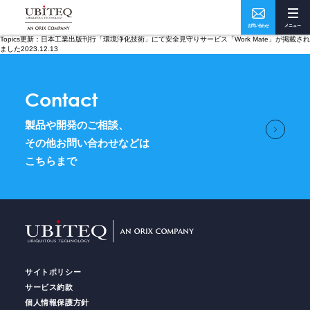
お問い合わせ
メニュー
Topics更新：日本工業出版刊行「環境浄化技術」にて安全見守りサービス「Work Mate」が掲載され
Who
What
ました2023.12.13
私たちについて
ソリューション・実績
Contact
製品や開発のご相談、
How
Where
その他お問い合わせなどは
こちらまで
ユビテックの技術
事業所・アクセス
Home
トップページ
Services
サイトポリシー
サービス
サービス約款
個人情報保護方針