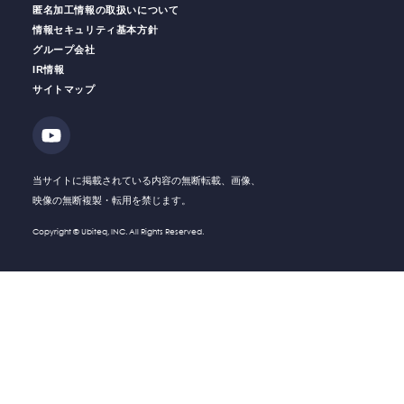
匿名加工情報の取扱いについて
情報セキュリティ基本方針
グループ会社
働く人の
安全をサポート
安全運転
支援サービス
IR情報
サイトマップ
ソリューション・
Solution
技術・製品
Company
会社情報
当サイトに掲載されている内容の無断転載、画像、
映像の無断複製・転用を禁じます。
Recruit
採用情報
Copyright © Ubiteq, INC. All Rights Reserved.
What's New
新着情報
Investor
IR情報
Relations
Contact
お問い合わせ