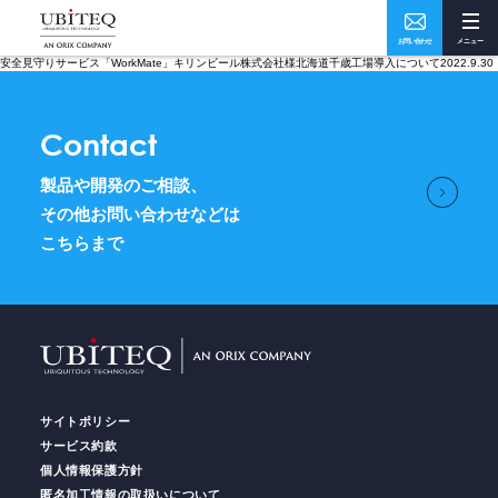
お問い合わせ
メニュー
安全見守りサービス「WorkMate」キリンビール株式会社様北海道千歳工場導入について2022.9.30
Who
What
Contact
私たちについて
ソリューション・実績
製品や開発のご相談、
How
Where
その他お問い合わせなどは
こちらまで
ユビテックの技術
事業所・アクセス
Home
トップページ
サイトポリシー
Services
サービス
サービス約款
個人情報保護方針
匿名加工情報の取扱いについて