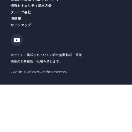
情報セキュリティ基本方針
グループ会社
IR情報
働く人の
安全をサポート
安全運転
支援サービス
サイトマップ
ソリューション・
Solution
技術・製品
Company
会社情報
当サイトに掲載されている内容の無断転載、画像、
映像の無断複製・転用を禁じます。
Recruit
採用情報
Copyright © Ubiteq, INC. All Rights Reserved.
What's New
新着情報
Investor
IR情報
Relations
Contact
お問い合わせ