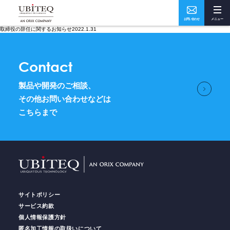
お問い合わせ
メニュー
取締役の辞任に関するお知らせ2022.1.31
Who
What
Contact
私たちについて
ソリューション・実績
製品や開発のご相談、
How
Where
その他お問い合わせなどは
こちらまで
ユビテックの技術
事業所・アクセス
Home
トップページ
サイトポリシー
Services
サービス
サービス約款
個人情報保護方針
匿名加工情報の取扱いについて