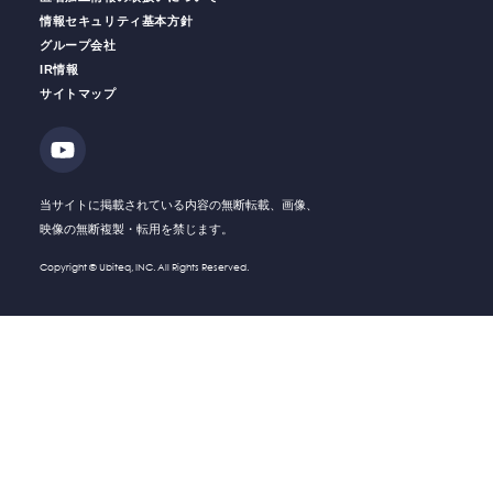
情報セキュリティ基本方針
グループ会社
IR情報
働く人の
安全をサポート
安全運転
支援サービス
サイトマップ
ソリューション・
Solution
技術・製品
Company
会社情報
当サイトに掲載されている内容の無断転載、画像、
映像の無断複製・転用を禁じます。
Recruit
採用情報
Copyright © Ubiteq, INC. All Rights Reserved.
What's New
新着情報
Investor
IR情報
Relations
Contact
お問い合わせ