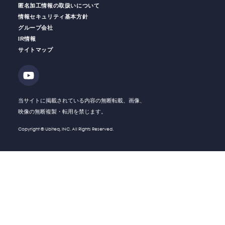
匿名加工情報の取扱いについて
情報セキュリティ基本方針
グループ会社
働く人の
安全をサポート
安全運転
支援サービス
IR情報
サイトマップ
ソリューション・
Solution
技術・製品
Company
会社情報
当サイトに掲載されている内容の無断転載、画像、
映像の無断複製・転用を禁じます。
Recruit
採用情報
Copyright © Ubiteq, INC. All Rights Reserved.
What's New
新着情報
Investor
IR情報
Relations
Contact
お問い合わせ