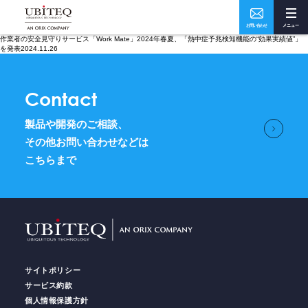
お問い合わせ
メニュー
作業者の安全見守りサービス「Work Mate」2024年春夏、「熱中症予兆検知機能の“効果実績値”」
Who
What
を発表2024.11.26
私たちについて
ソリューション・実績
Contact
製品や開発のご相談、
How
Where
その他お問い合わせなどは
こちらまで
ユビテックの技術
事業所・アクセス
Home
トップページ
Services
サイトポリシー
サービス
サービス約款
個人情報保護方針