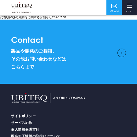
お問い合わせ
メニュー
代表取締役の異動等に関するお知らせ2020.7.31
Who
What
Contact
私たちについて
ソリューション・実績
製品や開発のご相談、
How
Where
その他お問い合わせなどは
こちらまで
ユビテックの技術
事業所・アクセス
Home
トップページ
サイトポリシー
Services
サービス
サービス約款
個人情報保護方針
匿名加工情報の取扱いについて