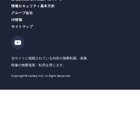
情報セキュリティ基本方針
グループ会社
IR情報
働く人の
安全をサポート
安全運転
支援サービス
サイトマップ
ソリューション・
Solution
技術・製品
Company
会社情報
当サイトに掲載されている内容の無断転載、画像、
映像の無断複製・転用を禁じます。
Recruit
採用情報
Copyright © Ubiteq, INC. All Rights Reserved.
What's New
新着情報
Investor
IR情報
Relations
Contact
お問い合わせ