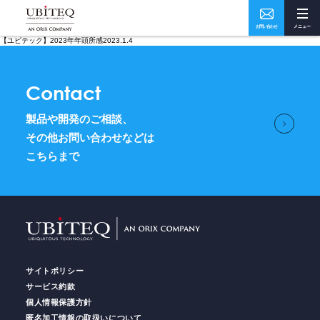
お問い合わせ
メニュー
【ユビテック】2023年年頭所感2023.1.4
Who
What
Contact
私たちについて
ソリューション・実績
製品や開発のご相談、
How
Where
その他お問い合わせなどは
こちらまで
ユビテックの技術
事業所・アクセス
Home
トップページ
サイトポリシー
Services
サービス
サービス約款
個人情報保護方針
匿名加工情報の取扱いについて