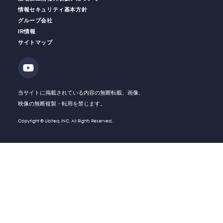
情報セキュリティ基本方針
グループ会社
IR情報
働く人の
安全をサポート
安全運転
支援サービス
サイトマップ
ソリューション・
Solution
技術・製品
Company
会社情報
当サイトに掲載されている内容の無断転載、画像、
映像の無断複製・転用を禁じます。
Recruit
採用情報
Copyright © Ubiteq, INC. All Rights Reserved.
What's New
新着情報
Investor
IR情報
Relations
Contact
お問い合わせ