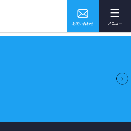
メニュー
お問い合わせ
e
トップページ
ices
サービス
全をサポート
安全運転
支援サービス
tion
ソリューション・
技術・製品
pany
会社情報