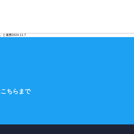
Hom
連携2024.11.7
Serv
は
こちらまで
働く人の
安
Solu
Com