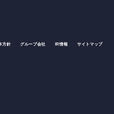
uit
採用情報
's New
新着情報
本方針
グループ会社
IR情報
サイトマップ
stor
Relations
IR情報
act
お問い合わせ
サービス約款
個人情報保護方針
いについて
情報セキュリティ基本方針
IR情報