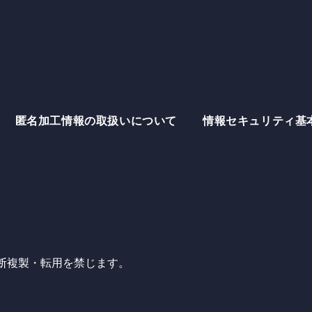
Recr
What
匿名加工情報の取扱いについて
情報セキュリティ基
Inve
Cont
サイトポリシー
匿名加工情報の取扱
断複製・転用を禁じます。
グループ会社