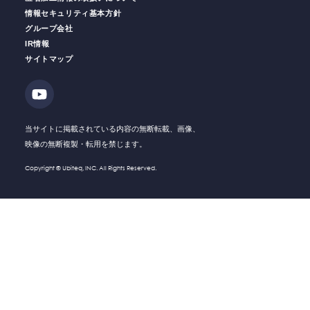
情報セキュリティ基本方針
グループ会社
IR情報
働く人の
安全をサポート
安全運転
支援サービス
サイトマップ
ソリューション・
Solution
技術・製品
Company
会社情報
当サイトに掲載されている内容の無断転載、画像、
映像の無断複製・転用を禁じます。
Recruit
採用情報
Copyright © Ubiteq, INC. All Rights Reserved.
What's New
新着情報
Investor
IR情報
Relations
Contact
お問い合わせ