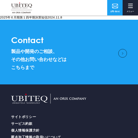
お問い合わせ
メニュー
2025年６月期第１四半期決算短信2024.11.8
Who
What
Contact
私たちについて
ソリューション・実績
製品や開発のご相談、
How
Where
その他お問い合わせなどは
こちらまで
ユビテックの技術
事業所・アクセス
Home
トップページ
サイトポリシー
Services
サービス
サービス約款
個人情報保護方針
匿名加工情報の取扱いについて