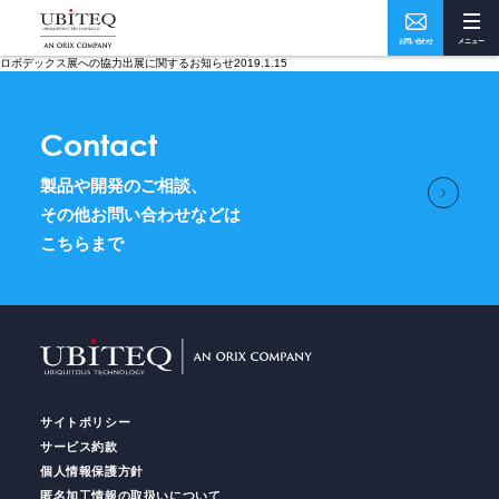
お問い合わせ
メニュー
ロボデックス展への協力出展に関するお知らせ2019.1.15
Who
What
Contact
私たちについて
ソリューション・実績
製品や開発のご相談、
How
Where
その他お問い合わせなどは
こちらまで
ユビテックの技術
事業所・アクセス
Home
トップページ
サイトポリシー
Services
サービス
サービス約款
個人情報保護方針
匿名加工情報の取扱いについて