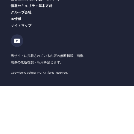
情報セキュリティ基本方針
グループ会社
IR情報
働く人の
安全をサポート
安全運転
支援サービス
サイトマップ
ソリューション・
Solution
技術・製品
Company
会社情報
当サイトに掲載されている内容の無断転載、画像、
映像の無断複製・転用を禁じます。
Recruit
採用情報
Copyright © Ubiteq, INC. All Rights Reserved.
What's New
新着情報
Investor
IR情報
Relations
Contact
お問い合わせ