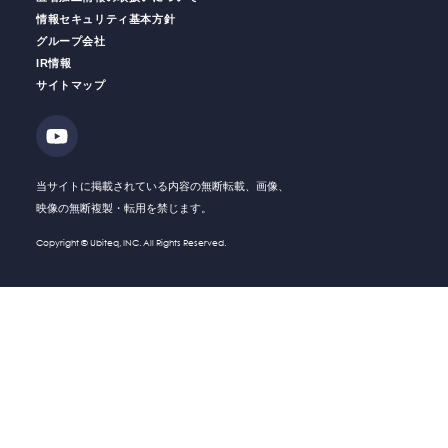
情報セキュリティ基本方針
グループ会社
IR情報
働く人の
安全をサポート
安全運転
支援サービス
サイトマップ
ソリューション・
Solution
技術・製品
Company
会社情報
当サイトに掲載されている内容の無断転載、画像、
映像の無断複製・転用を禁じます。
Recruit
採用情報
Copyright © Ubiteq, INC. All Rights Reserved.
What's New
新着情報
Investor
IR情報
Relations
Contact
お問い合わせ