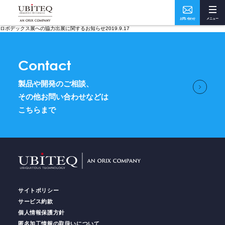
お問い合わせ
メニュー
ロボデックス展への協力出展に関するお知らせ2019.9.17
Who
What
Contact
私たちについて
ソリューション・実績
製品や開発のご相談、
How
Where
その他お問い合わせなどは
こちらまで
ユビテックの技術
事業所・アクセス
Home
トップページ
サイトポリシー
Services
サービス
サービス約款
個人情報保護方針
匿名加工情報の取扱いについて