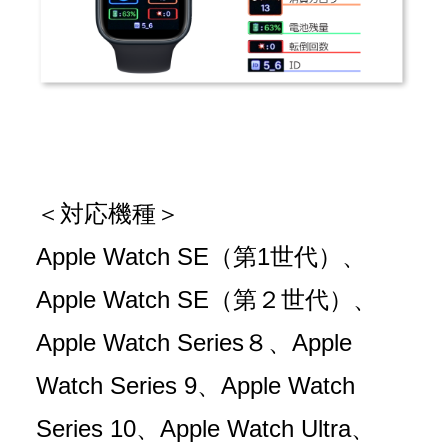
働く人の
安全をサポート
安全運転
支援サービス
ソリューション・
Solution
技術・製品
Company
会社情報
＜対応機種＞
Recruit
採用情報
Apple Watch SE（第1世代）、
What's New
Apple Watch SE（第２世代）、
新着情報
Apple Watch
Series
８、Apple
Investor
IR情報
Relations
Watch
Series
9、Apple Watch
Series
10、Apple Watch Ultra、
Contact
お問い合わせ