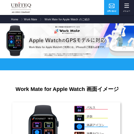
お問い合わせ
メニュー
Home
〉
Work Mate
〉
Work Mate for Apple Watch のご紹介
Who
What
私たちについて
ソリューション・実績
How
Where
ユビテックの技術
事業所・アクセス
Work Mate for Apple Watch 画面イメージ
Home
トップページ
Services
サービス