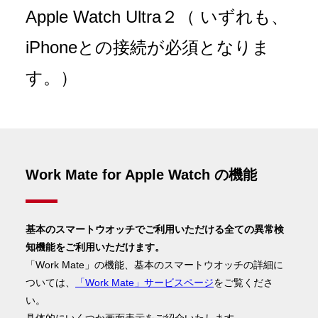
Apple Watch Ultra２（ いずれも、
サイトポリシー
iPhoneとの接続が必須となりま
サービス約款
個人情報保護方針
す。）
匿名加工情報の取扱いについて
情報セキュリティ基本方針
グループ会社
IR情報
サイトマップ
Work Mate for Apple Watch の機能
基本のスマートウオッチでご利用いただける全ての異常検
知機能をご利用いただけます。
「Work Mate」の機能、基本のスマートウオッチの詳細に
ついては、
「Work Mate」サービスページ
をご覧くださ
い。
具体的にいくつか画面表示をご紹介いたします。