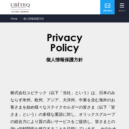
お問い合わせ
メニュー
Home
〉
個人情報保護方針
Who
What
Privacy
私たちについて
ソリューション・実績
Policy
How
Where
個人情報保護方針
ユビテックの技術
事業所・アクセス
株式会社ユビテック（以下「当社」という）は、日本のみ
Home
トップページ
ならず米州、欧州、アジア、大洋州、中東を含む海外のお
客さまを始め様々なステイクホルダーの皆さま（以下「皆
Services
サービス
さま」という）の多様な要請に対し、オリックスグループ
の総合力により質の高いサービスをご提供し、皆さまとの
強い信頼関係を確立することを目指しています。 そのため