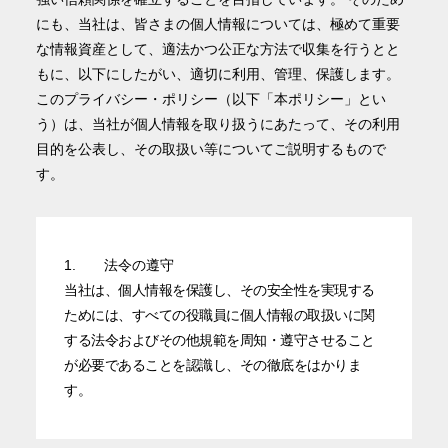
にも、当社は、皆さまの個人情報については、極めて重要
な情報資産として、適法かつ公正な方法で収集を行うとと
もに、以下にしたがい、適切に利用、管理、保護します。
働く人の
安全をサポート
安全運転
支援サービス
このプライバシー・ポリシー（以下「本ポリシー」とい
ソリューション・
Solution
う）は、当社が個人情報を取り扱うにあたって、その利用
技術・製品
目的を公表し、その取扱い等についてご説明するもので
す。
Company
会社情報
Recruit
採用情報
1.
法令の遵守
What's New
当社は、個人情報を保護し、その安全性を実現する
新着情報
ためには、すべての役職員に個人情報の取扱いに関
する法令およびその他規範を周知・遵守させること
Investor
が必要であることを認識し、その徹底をはかりま
IR情報
Relations
す。
Contact
お問い合わせ