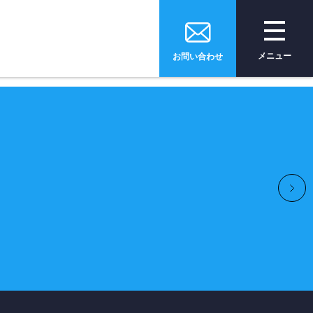
メニュー
お問い合わせ
e
トップページ
ices
サービス
全をサポート
安全運転
支援サービス
tion
ソリューション・
技術・製品
pany
会社情報