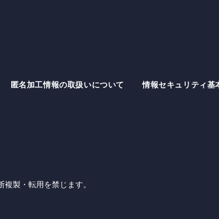
Recr
What
匿名加工情報の取扱いについて
情報セキュリティ基
Inve
Cont
サイトポリシー
匿名加工情報の取扱
断複製・転用を禁じます。
グループ会社