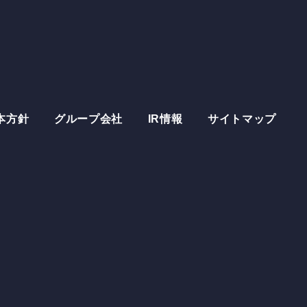
uit
採用情報
's New
新着情報
本方針
グループ会社
IR情報
サイトマップ
stor
Relations
IR情報
act
お問い合わせ
サービス約款
個人情報保護方針
いについて
情報セキュリティ基本方針
IR情報