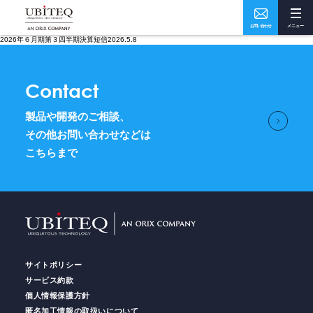
お問い合わせ
メニュー
2026年６月期第３四半期決算短信2026.5.8
Who
What
Contact
私たちについて
ソリューション・実績
製品や開発のご相談、
How
Where
その他お問い合わせなどは
こちらまで
ユビテックの技術
事業所・アクセス
Home
トップページ
サイトポリシー
Services
サービス
サービス約款
個人情報保護方針
匿名加工情報の取扱いについて