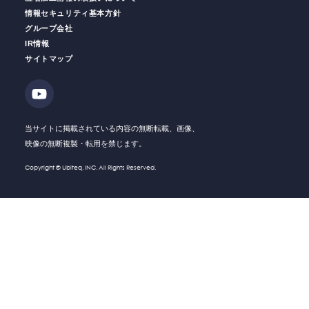
情報セキュリティ基本方針
グループ会社
IR情報
働く人の
安全をサポート
安全運転
支援サービス
サイトマップ
ソリューション・
Solution
技術・製品
Company
会社情報
当サイトに掲載されている内容の無断転載、画像、
映像の無断複製・転用を禁じます。
Recruit
採用情報
Copyright © Ubiteq, INC. All Rights Reserved.
What's New
新着情報
Investor
IR情報
Relations
Contact
お問い合わせ