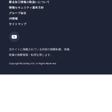
匿名加工情報の取扱いについて
情報セキュリティ基本方針
グループ会社
IR情報
働く人の
安全をサポート
安全運転
支援サービス
サイトマップ
ソリューション・
Solution
技術・製品
Company
会社情報
当サイトに掲載されている内容の無断転載、画像、
映像の無断複製・転用を禁じます。
Recruit
採用情報
Copyright © Ubiteq, INC. All Rights Reserved.
What's New
新着情報
Investor
IR情報
Relations
Contact
お問い合わせ