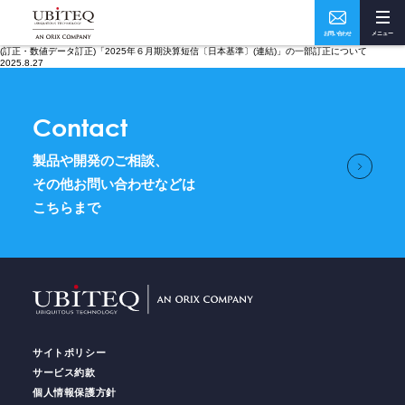
お問い合わせ
メニュー
(訂正・数値データ訂正)「2025年６月期決算短信〔日本基準〕(連結)」の一部訂正について
Who
What
2025.8.27
私たちについて
ソリューション・実績
Contact
製品や開発のご相談、
How
Where
その他お問い合わせなどは
こちらまで
ユビテックの技術
事業所・アクセス
Home
トップページ
Services
サイトポリシー
サービス
サービス約款
個人情報保護方針